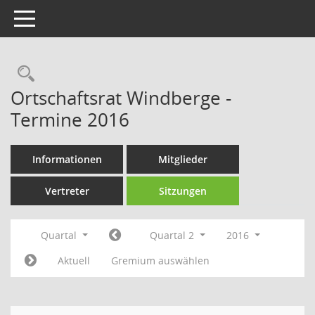
Toggle navigation
Rechercheauswahl
Ortschaftsrat Windberge -
Termine 2016
Informationen
Mitglieder
Vertreter
Sitzungen
Quartal
Quartal 2
2016
Aktuell
Gremium auswählen