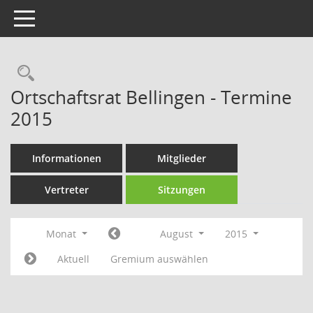
Toggle navigation
Rechercheauswahl
Ortschaftsrat Bellingen - Termine
2015
Informationen
Mitglieder
Vertreter
Sitzungen
Monat
August
2015
Aktuell
Gremium auswählen