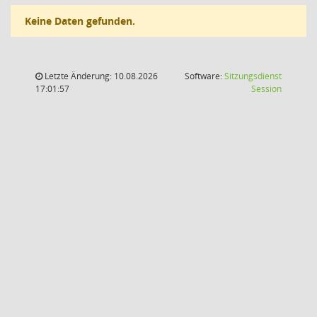
Keine Daten gefunden.
Letzte Änderung: 10.08.2026
Software:
Sitzungsdienst
(Wird in
17:01:57
Session