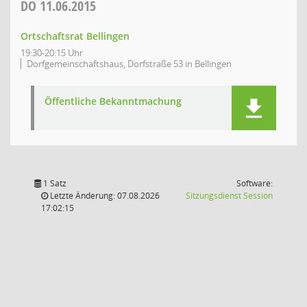
DO
11.06.2015
Ortschaftsrat Bellingen
19:30-20:15 Uhr
Dorfgemeinschaftshaus, Dorfstraße 53 in Bellingen
Öffentliche Bekanntmachung
1 Satz
Software:
(Wird in
Letzte Änderung: 07.08.2026
Sitzungsdienst
Session
17:02:15