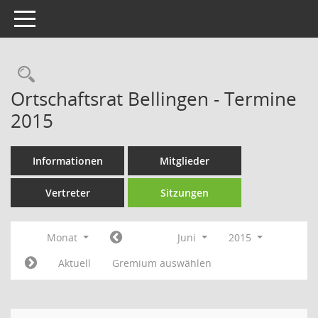
Toggle navigation
Rechercheauswahl
Ortschaftsrat Bellingen - Termine
2015
Informationen
Mitglieder
Vertreter
Sitzungen
Monat
Juni
2015
Aktuell
Gremium auswählen