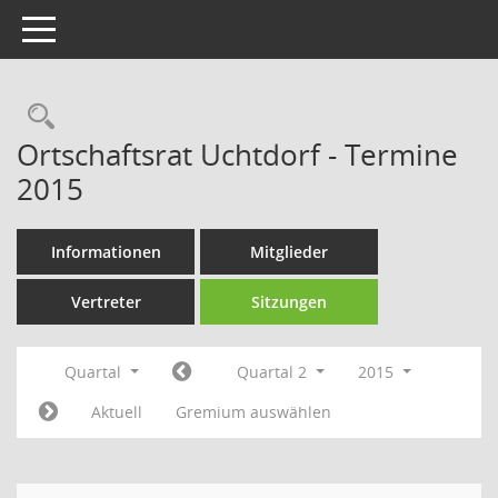
Toggle navigation
Rechercheauswahl
Ortschaftsrat Uchtdorf - Termine
2015
Informationen
Mitglieder
Vertreter
Sitzungen
Quartal
Quartal 2
2015
Aktuell
Gremium auswählen