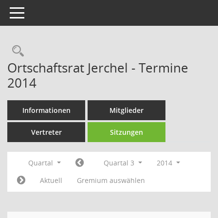
Toggle navigation
Rechercheauswahl
Ortschaftsrat Jerchel - Termine
2014
Informationen
Mitglieder
Vertreter
Sitzungen
Quartal
Quartal 3
2014
Aktuell
Gremium auswählen