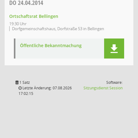
DO
24.04.2014
Ortschaftsrat Bellingen
19:30 Uhr
Dorfgemeinschaftshaus, Dorfstraße 53 in Bellingen
Öffentliche Bekanntmachung
1 Satz
Software:
(Wird in
Letzte Änderung: 07.08.2026
Sitzungsdienst
Session
17:02:15