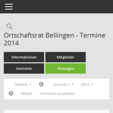
Toggle navigation
Rechercheauswahl
Ortschaftsrat Bellingen - Termine
2014
Informationen
Mitglieder
Vertreter
Sitzungen
Quartal
Quartal 2
2014
Aktuell
Gremium auswählen