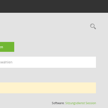
Rec
en
swählen
(Wird in
Software:
Sitzungsdienst
Session