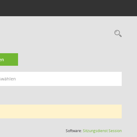
Rec
en
swählen
(Wird in
Software:
Sitzungsdienst
Session