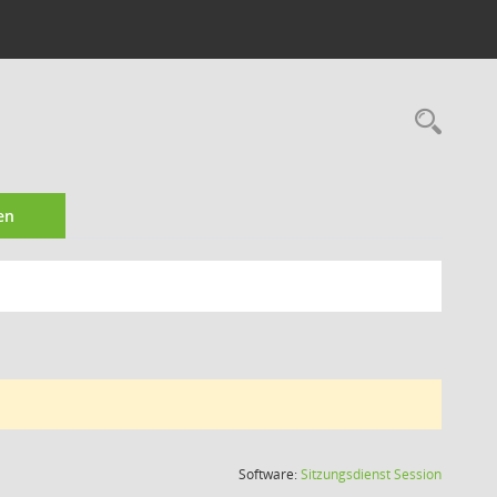
Rec
en
(Wird in
Software:
Sitzungsdienst
Session