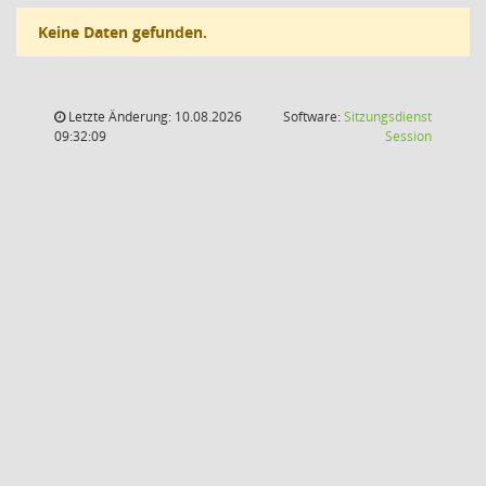
Keine Daten gefunden.
Letzte Änderung: 10.08.2026
Software:
Sitzungsdienst
(Wird in
09:32:09
Session