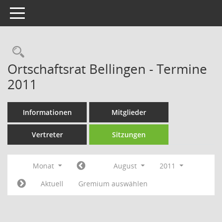
Toggle navigation
Rechercheauswahl
Ortschaftsrat Bellingen - Termine
2011
Informationen
Mitglieder
Vertreter
Sitzungen
Monat
August
2011
Aktuell
Gremium auswählen