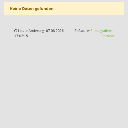
Keine Daten gefunden.
Letzte Änderung: 07.08.2026
Software:
Sitzungsdienst
(Wird in
17:02:15
Session