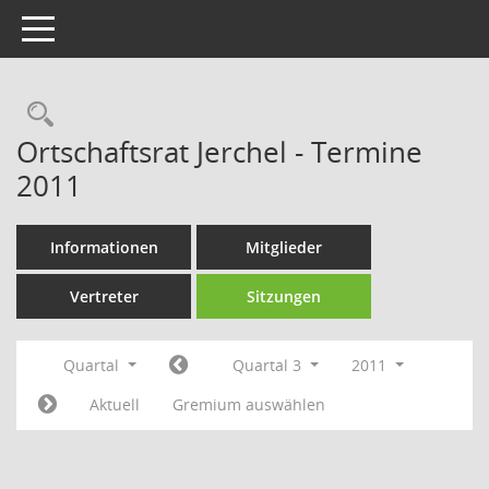
Toggle navigation
Rechercheauswahl
Ortschaftsrat Jerchel - Termine
2011
Informationen
Mitglieder
Vertreter
Sitzungen
Quartal
Quartal 3
2011
Aktuell
Gremium auswählen