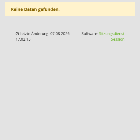
Keine Daten gefunden.
Letzte Änderung: 07.08.2026
Software:
Sitzungsdienst
(Wird in
17:02:15
Session