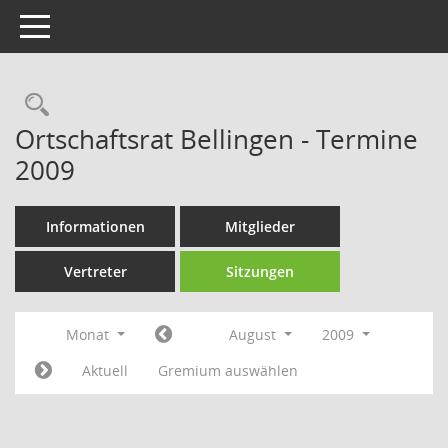
Toggle navigation
Rechercheauswahl
Ortschaftsrat Bellingen - Termine
2009
Informationen
Mitglieder
Vertreter
Sitzungen
Monat
August
2009
Aktuell
Gremium auswählen