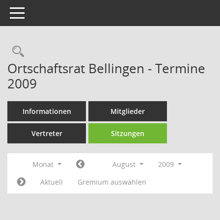
Toggle navigation
Rechercheauswahl
Ortschaftsrat Bellingen - Termine
2009
Informationen
Mitglieder
Vertreter
Sitzungen
Monat
August
2009
Aktuell
Gremium auswählen