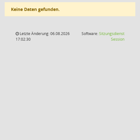
Keine Daten gefunden.
Letzte Änderung: 06.08.2026
Software:
Sitzungsdienst
(Wird in
17:02:30
Session