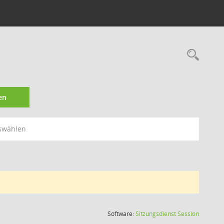
Rec
en
swählen
(Wird in
Software:
Sitzungsdienst
Session