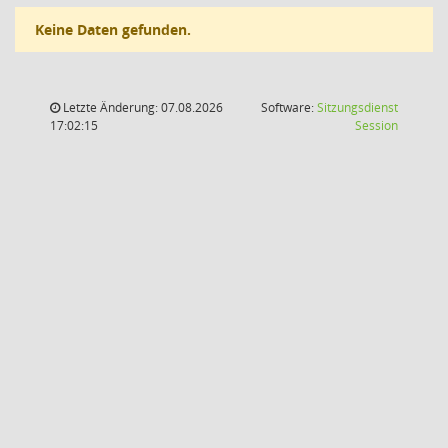
Keine Daten gefunden.
Letzte Änderung: 07.08.2026
Software:
Sitzungsdienst
(Wird in
17:02:15
Session