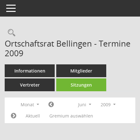
Toggle navigation
Rechercheauswahl
Ortschaftsrat Bellingen - Termine
2009
Informationen
Mitglieder
Vertreter
Sitzungen
Monat
Juni
2009
Aktuell
Gremium auswählen