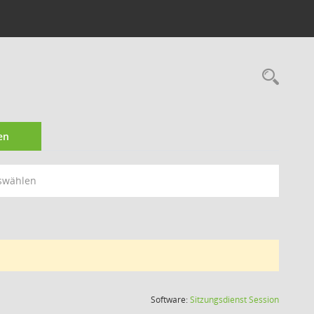
Rec
en
swählen
(Wird in
Software:
Sitzungsdienst
Session