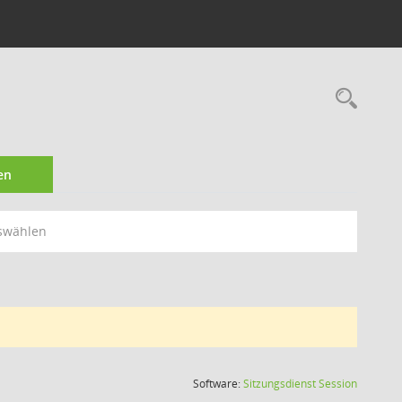
Rec
en
swählen
(Wird in
Software:
Sitzungsdienst
Session