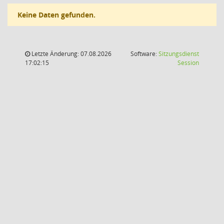
Keine Daten gefunden.
Letzte Änderung: 07.08.2026
Software:
Sitzungsdienst
(Wird in
17:02:15
Session