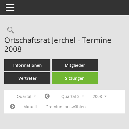
Toggle navigation
Rechercheauswahl
Ortschaftsrat Jerchel - Termine
2008
Informationen
Mitglieder
Vertreter
Sitzungen
Quartal
Quartal 3
2008
Aktuell
Gremium auswählen