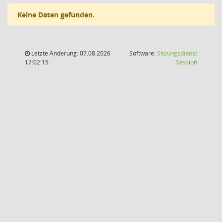
Keine Daten gefunden.
Letzte Änderung: 07.08.2026
Software:
Sitzungsdienst
(Wird in
17:02:15
Session