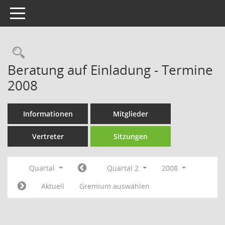
Toggle navigation
Rechercheauswahl
Beratung auf Einladung - Termine
2008
Informationen
Mitglieder
Vertreter
Sitzungen
Quartal
Quartal 2
2008
Aktuell
Gremium auswählen