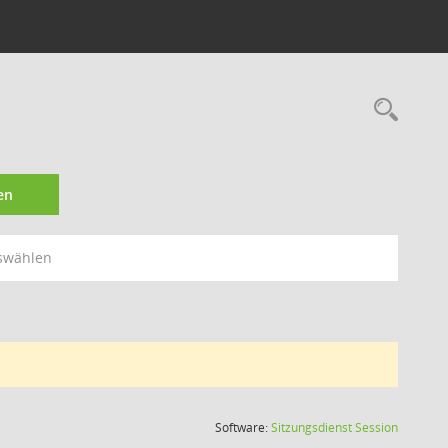
Rec
en
swählen
(Wird in
Software:
Sitzungsdienst
Session