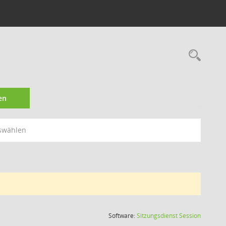
Rec
en
swählen
(Wird in
Software:
Sitzungsdienst
Session