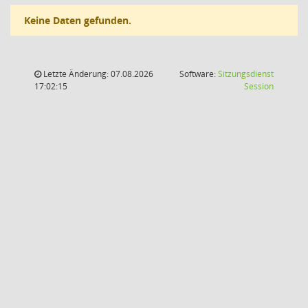
Keine Daten gefunden.
Letzte Änderung: 07.08.2026
Software:
Sitzungsdienst
(Wird in
17:02:15
Session