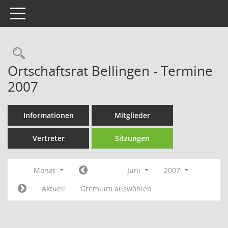
Toggle navigation
Rechercheauswahl
Ortschaftsrat Bellingen - Termine
2007
Informationen
Mitglieder
Vertreter
Sitzungen
Monat
Juni
2007
Aktuell
Gremium auswählen