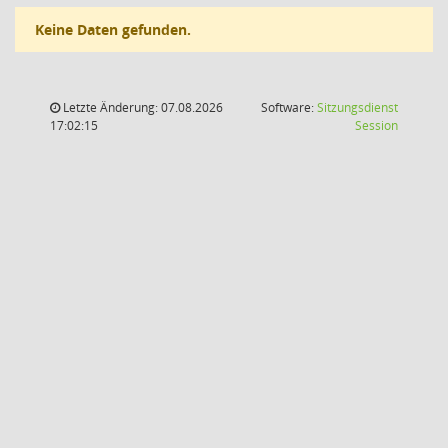
Keine Daten gefunden.
Letzte Änderung: 07.08.2026
Software:
Sitzungsdienst
(Wird in
17:02:15
Session