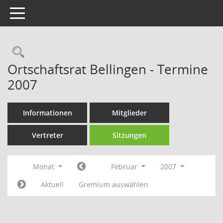
Toggle navigation
Rechercheauswahl
Ortschaftsrat Bellingen - Termine
2007
Informationen
Mitglieder
Vertreter
Sitzungen
Monat
Februar
2007
Aktuell
Gremium auswählen