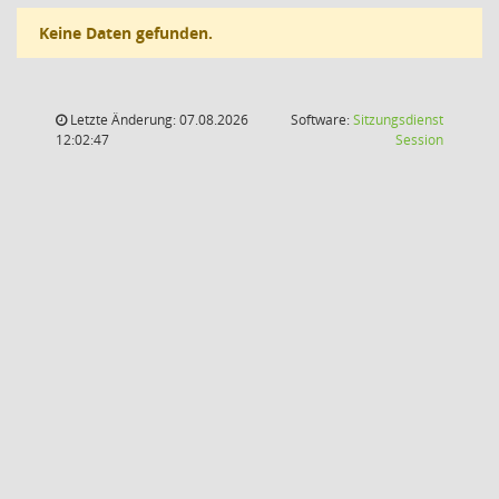
Keine Daten gefunden.
Letzte Änderung: 07.08.2026
Software:
Sitzungsdienst
(Wird in
12:02:47
Session