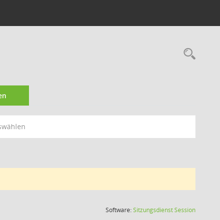
Rec
en
swählen
(Wird in
Software:
Sitzungsdienst
Session