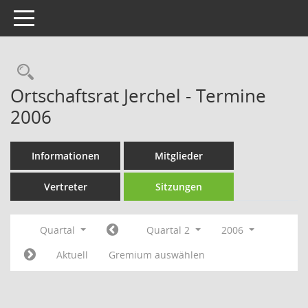
Toggle navigation
Rechercheauswahl
Ortschaftsrat Jerchel - Termine
2006
Informationen
Mitglieder
Vertreter
Sitzungen
Quartal
Quartal 2
2006
Aktuell
Gremium auswählen