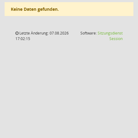
Keine Daten gefunden.
Letzte Änderung: 07.08.2026
Software:
Sitzungsdienst
(Wird in
17:02:15
Session