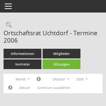
Toggle navigation
Rechercheauswahl
Ortschaftsrat Uchtdorf - Termine
2006
Informationen
Mitglieder
Vertreter
Sitzungen
Monat
Oktober
2006
Aktuell
Gremium auswählen