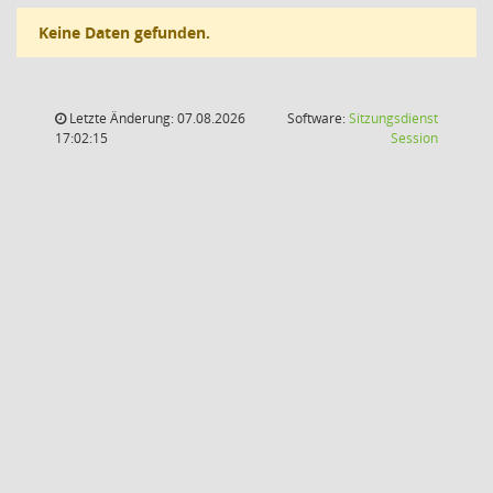
Keine Daten gefunden.
Letzte Änderung: 07.08.2026
Software:
Sitzungsdienst
(Wird in
17:02:15
Session