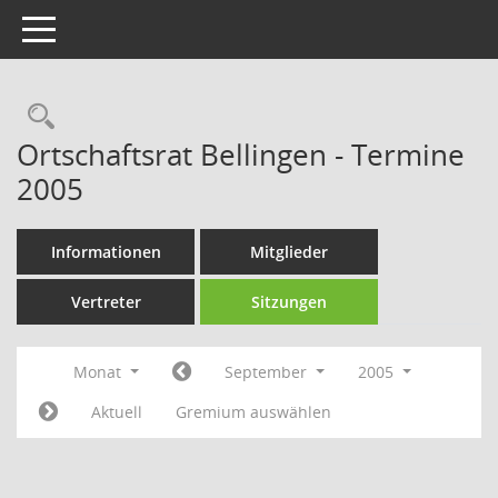
Toggle navigation
Rechercheauswahl
Ortschaftsrat Bellingen - Termine
2005
Informationen
Mitglieder
Vertreter
Sitzungen
Monat
September
2005
Aktuell
Gremium auswählen