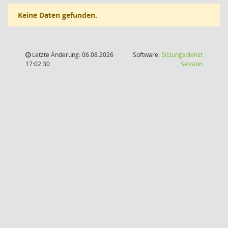
Keine Daten gefunden.
Letzte Änderung: 06.08.2026
Software:
Sitzungsdienst
(Wird in
17:02:30
Session