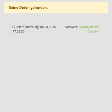
Keine Daten gefunden.
Letzte Änderung: 06.08.2026
Software:
Sitzungsdienst
(Wird in
17:02:30
Session