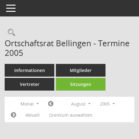
Toggle navigation
Rechercheauswahl
Ortschaftsrat Bellingen - Termine
2005
Informationen
Mitglieder
Vertreter
Sitzungen
Monat
August
2005
Aktuell
Gremium auswählen