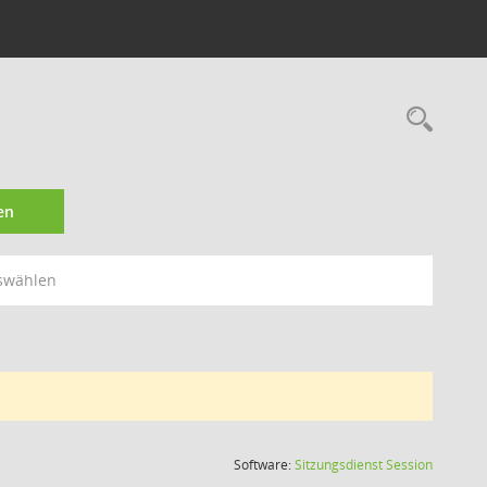
Rec
en
swählen
(Wird in
Software:
Sitzungsdienst
Session