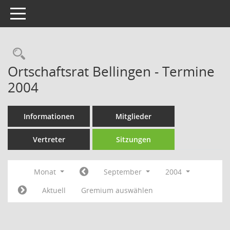
Toggle navigation
Rechercheauswahl
Ortschaftsrat Bellingen - Termine
2004
Informationen
Mitglieder
Vertreter
Sitzungen
Monat
September
2004
Aktuell
Gremium auswählen