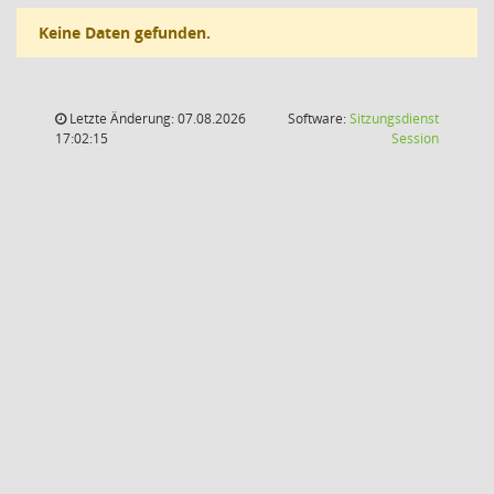
Keine Daten gefunden.
Letzte Änderung: 07.08.2026
Software:
Sitzungsdienst
(Wird in
17:02:15
Session