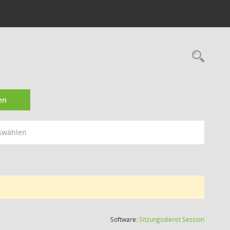
Rec
en
swählen
(Wird in
Software:
Sitzungsdienst
Session