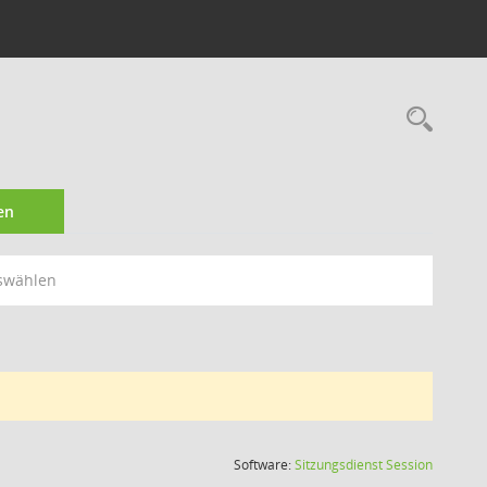
Rec
en
swählen
(Wird in
Software:
Sitzungsdienst
Session