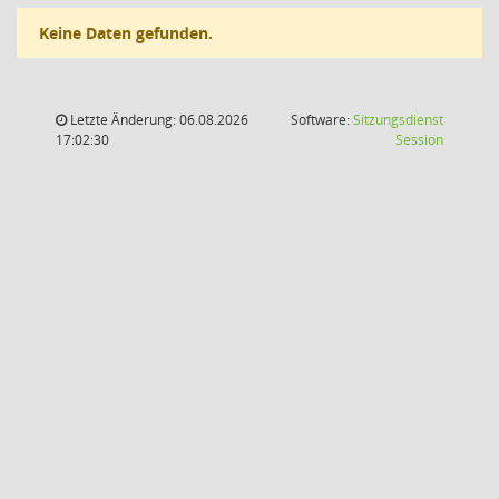
Keine Daten gefunden.
Letzte Änderung: 06.08.2026
Software:
Sitzungsdienst
(Wird in
17:02:30
Session