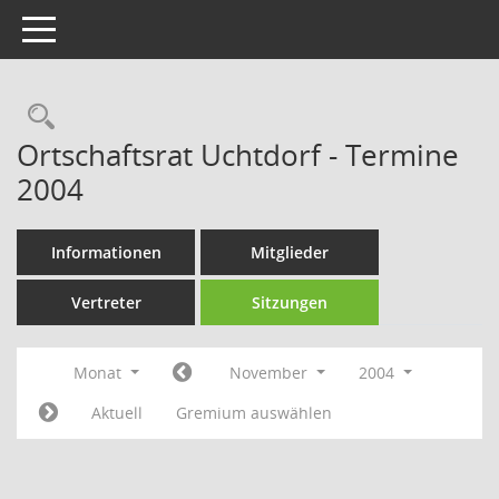
Toggle navigation
Rechercheauswahl
Ortschaftsrat Uchtdorf - Termine
2004
Informationen
Mitglieder
Vertreter
Sitzungen
Monat
November
2004
Aktuell
Gremium auswählen