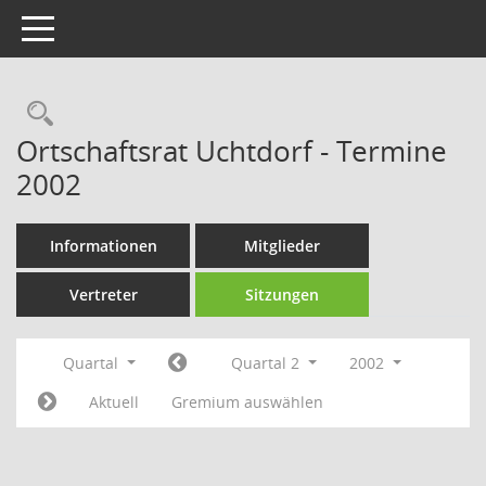
Toggle navigation
Rechercheauswahl
Ortschaftsrat Uchtdorf - Termine
2002
Informationen
Mitglieder
Vertreter
Sitzungen
Quartal
Quartal 2
2002
Aktuell
Gremium auswählen