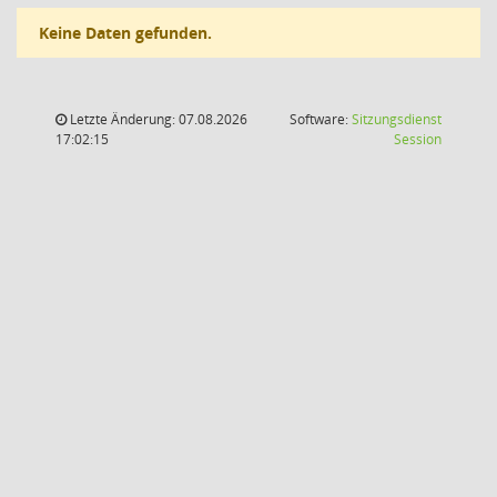
Keine Daten gefunden.
Letzte Änderung: 07.08.2026
Software:
Sitzungsdienst
(Wird in
17:02:15
Session