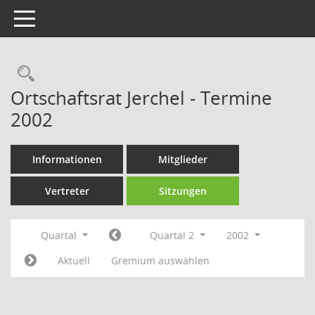
Toggle navigation
Rechercheauswahl
Ortschaftsrat Jerchel - Termine
2002
Informationen
Mitglieder
Vertreter
Sitzungen
Quartal
Quartal 2
2002
Aktuell
Gremium auswählen