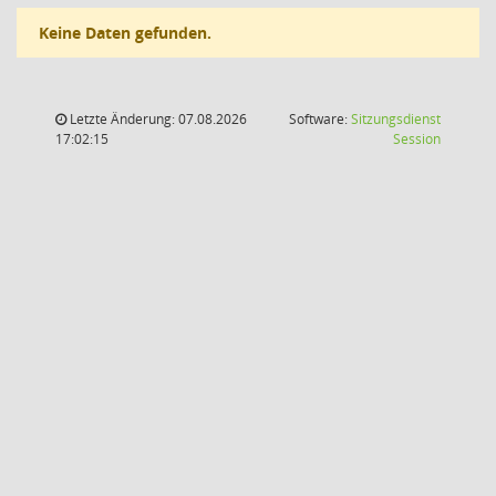
Keine Daten gefunden.
Letzte Änderung: 07.08.2026
Software:
Sitzungsdienst
(Wird in
17:02:15
Session