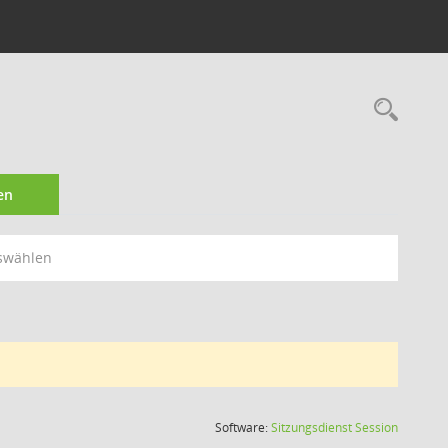
Rec
en
swählen
(Wird in
Software:
Sitzungsdienst
Session