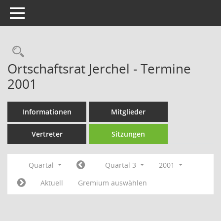
Toggle navigation
Rechercheauswahl
Ortschaftsrat Jerchel - Termine
2001
Informationen
Mitglieder
Vertreter
Sitzungen
Quartal
Quartal 3
2001
Aktuell
Gremium auswählen