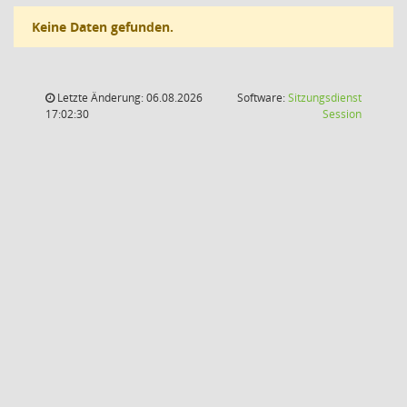
Keine Daten gefunden.
Letzte Änderung: 06.08.2026
Software:
Sitzungsdienst
(Wird in
17:02:30
Session