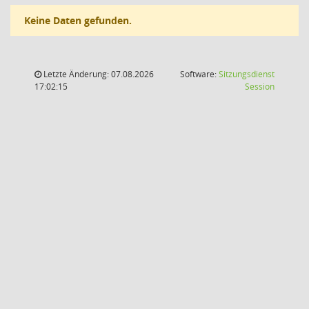
Keine Daten gefunden.
Letzte Änderung: 07.08.2026
Software:
Sitzungsdienst
(Wird in
17:02:15
Session