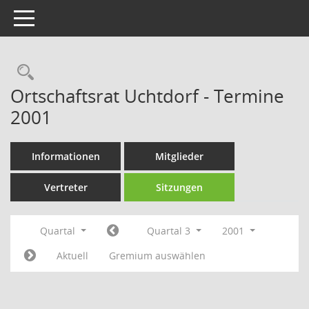
Toggle navigation
Rechercheauswahl
Ortschaftsrat Uchtdorf - Termine
2001
Informationen
Mitglieder
Vertreter
Sitzungen
Quartal
Quartal 3
2001
Aktuell
Gremium auswählen