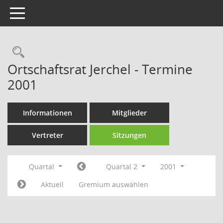
Toggle navigation
Rechercheauswahl
Ortschaftsrat Jerchel - Termine
2001
Informationen
Mitglieder
Vertreter
Sitzungen
Quartal
Quartal 2
2001
Aktuell
Gremium auswählen