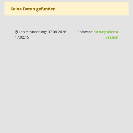
Keine Daten gefunden.
Letzte Änderung: 07.08.2026
Software:
Sitzungsdienst
(Wird in
17:02:15
Session