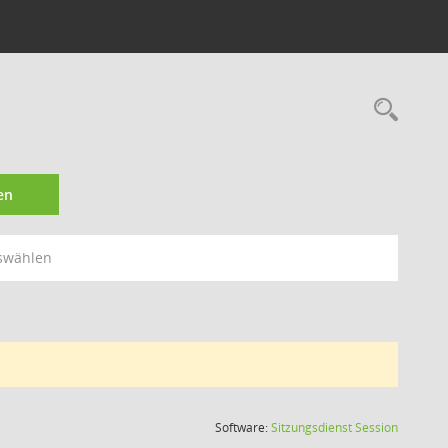
Rec
en
swählen
(Wird in
Software:
Sitzungsdienst
Session