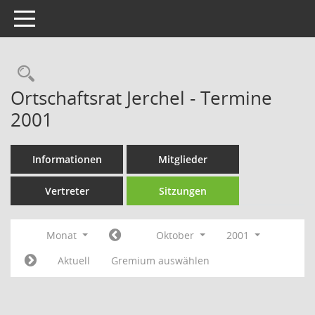
Toggle navigation
Rechercheauswahl
Ortschaftsrat Jerchel - Termine
2001
Informationen
Mitglieder
Vertreter
Sitzungen
Monat
Oktober
2001
Aktuell
Gremium auswählen