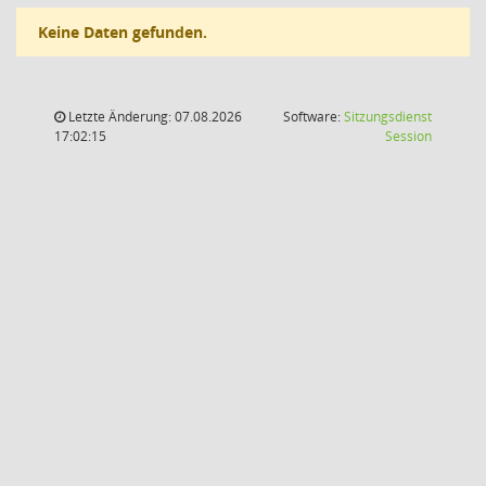
Keine Daten gefunden.
Letzte Änderung: 07.08.2026
Software:
Sitzungsdienst
(Wird in
17:02:15
Session