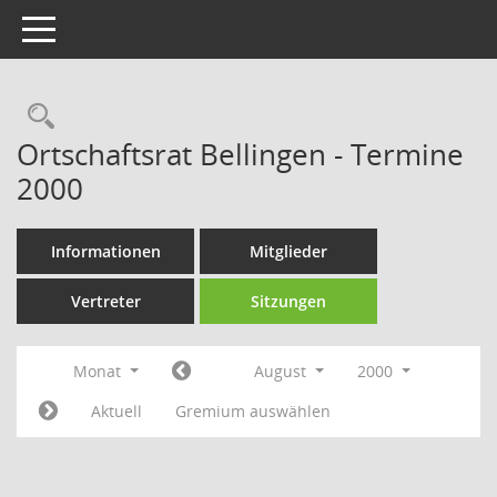
Toggle navigation
Rechercheauswahl
Ortschaftsrat Bellingen - Termine
2000
Informationen
Mitglieder
Vertreter
Sitzungen
Monat
August
2000
Aktuell
Gremium auswählen