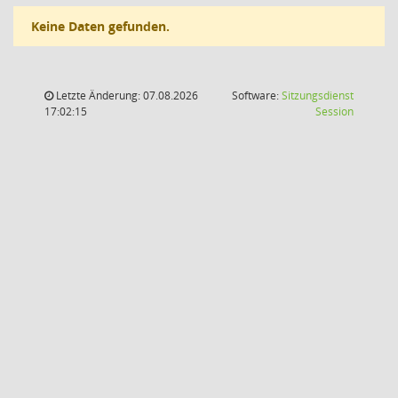
Keine Daten gefunden.
Letzte Änderung: 07.08.2026
Software:
Sitzungsdienst
(Wird in
17:02:15
Session