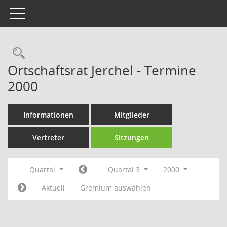
Toggle navigation
Rechercheauswahl
Ortschaftsrat Jerchel - Termine
2000
Informationen
Mitglieder
Vertreter
Sitzungen
Quartal
Quartal 3
2000
Aktuell
Gremium auswählen