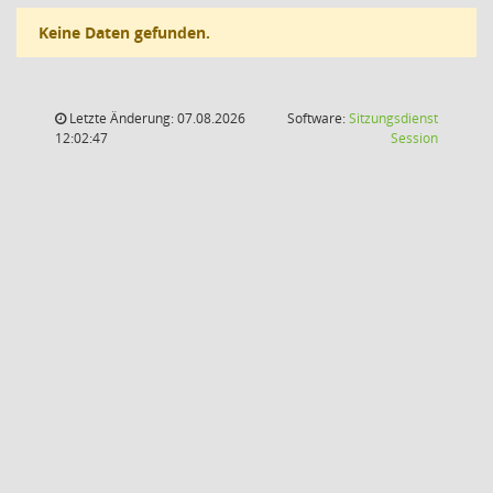
Keine Daten gefunden.
Letzte Änderung: 07.08.2026
Software:
Sitzungsdienst
(Wird in
12:02:47
Session