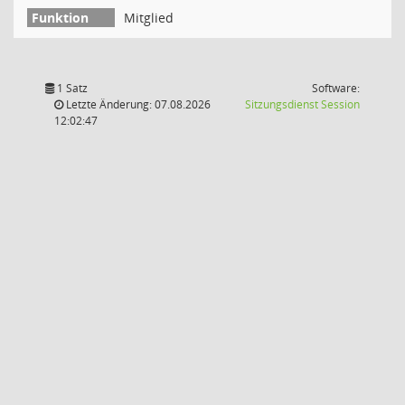
Mitglied
1 Satz
Software:
(Wird in
Letzte Änderung: 07.08.2026
Sitzungsdienst
Session
12:02:47