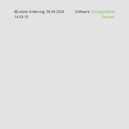
Letzte Änderung: 06.08.2026
Software:
Sitzungsdienst
(Wird in
14:33:10
Session