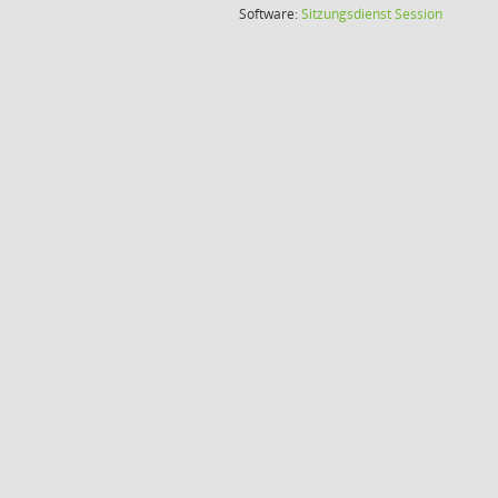
(Wird in
Software:
Sitzungsdienst
Session